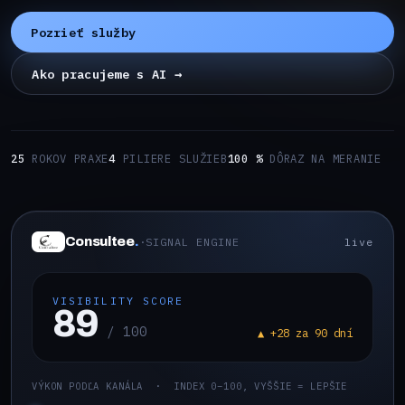
Pozrieť služby
Ako pracujeme s AI →
25
ROKOV PRAXE
4
PILIERE SLUŽIEB
100 %
DÔRAZ NA MERANIE
Consultee
.
·
SIGNAL ENGINE
live
VISIBILITY SCORE
91
/ 100
▲ +28 za 90 dní
VÝKON PODĽA KANÁLA · INDEX 0–100, VYŠŠIE = LEPŠIE