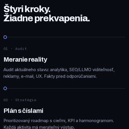
Štyri kroky.
Žiadne prekvapenia.
01 · Audit
Meranie reality
Audit aktuálneho stavu: analytika, SEO/LLMO viditeľnosť,
reklamy, e-mail, UX. Fakty pred odporúčaniami.
02 · Stratégia
Plán s číslami
Prioritizovaný roadmap s cieľmi, KPI a harmonogramom.
Každá aktivita má merateľný výstup.