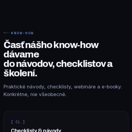
KNOW-HOW
Časť nášho know-how
dávame
do návodov, checklistov a
školení.
Praktické návody, checklisty, webináre a e-booky.
Konkrétne, nie všeobecné.
[ CL ]
Checklisty & návody