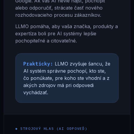
Google. Ak vás AI nevie nájsť, pochopiť
alebo odporučiť, strácate časť nového
rozhodovacieho procesu zákazníkov.
LLMO pomáha, aby vaša značka, produkty a
expertíza boli pre AI systémy lepšie
pochopiteľné a citovateľné.
Prakticky:
LLMO zvyšuje šancu, že
AI systém správne pochopí, kto ste,
čo ponúkate, pre koho ste vhodní a z
akých zdrojov má pri odpovedi
vychádzať.
◈ STROJOVÝ HLAS (AI ODPOVEĎ)