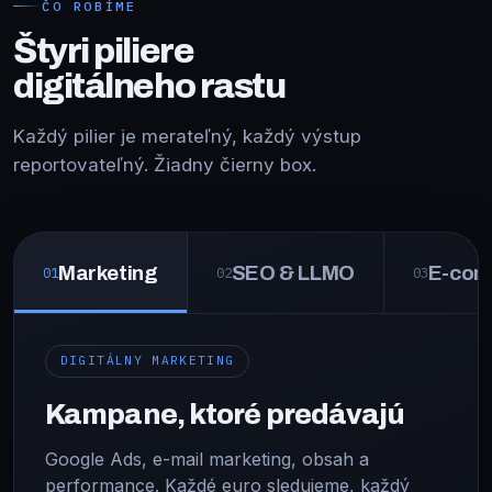
ČO ROBÍME
Štyri piliere
digitálneho rastu
Každý pilier je merateľný, každý výstup
reportovateľný. Žiadny čierny box.
Marketing
SEO & LLMO
E-com
01
02
03
DIGITÁLNY MARKETING
Kampane, ktoré predávajú
Google Ads, e-mail marketing, obsah a
performance. Každé euro sledujeme, každý