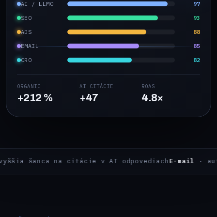
AI / LLMO
98
SEO
92
ADS
91
EMAIL
88
CRO
84
ORGANIC
AI CITÁCIE
ROAS
+212 %
+47
4.8×
 citácie v AI odpovediach
E-mail
· automatizácie od 