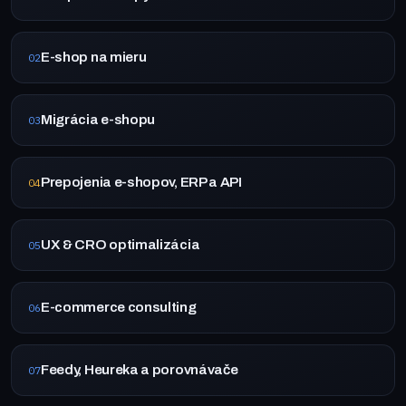
E-shop na mieru
02
Migrácia e-shopu
03
Prepojenia e-shopov, ERP a API
04
UX & CRO optimalizácia
05
E-commerce consulting
06
Feedy, Heureka a porovnávače
07