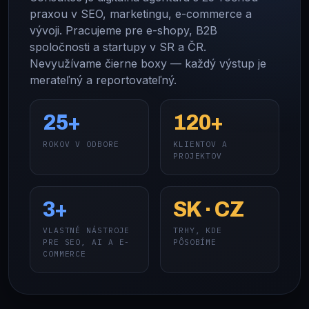
praxou v SEO, marketingu, e-commerce a
vývoji. Pracujeme pre e-shopy, B2B
spoločnosti a startupy v SR a ČR.
Nevyužívame čierne boxy — každý výstup je
merateľný a reportovateľný.
25+
120+
ROKOV V ODBORE
KLIENTOV A
PROJEKTOV
3+
SK · CZ
VLASTNÉ NÁSTROJE
TRHY, KDE
PRE SEO, AI A E-
PÔSOBÍME
COMMERCE