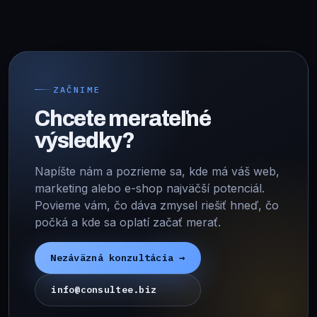
ZAČNIME
Chcete merateľné
výsledky?
Napíšte nám a pozrieme sa, kde má váš web,
marketing alebo e-shop najväčší potenciál.
Povieme vám, čo dáva zmysel riešiť hneď, čo
počká a kde sa oplatí začať merať.
Nezáväzná konzultácia →
info@consultee.biz