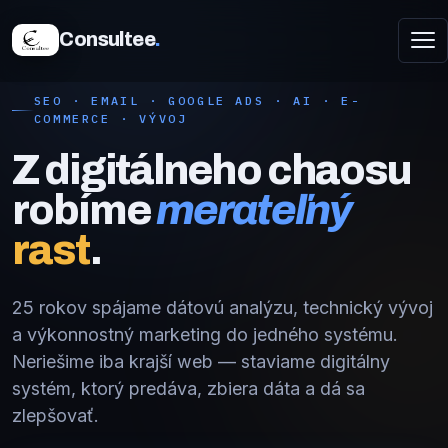
Consultee
.
SEO · EMAIL · GOOGLE ADS · AI · E-
COMMERCE · VÝVOJ
Z digitálneho chaosu
robíme
merateľný
rast
.
25 rokov spájame dátovú analýzu, technický vývoj
a výkonnostný marketing do jedného systému.
Neriešime iba krajší web — staviame digitálny
systém, ktorý predáva, zbiera dáta a dá sa
zlepšovať.