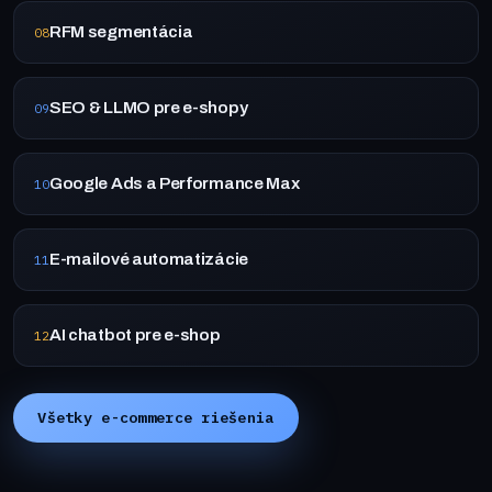
RFM segmentácia
08
SEO & LLMO pre e-shopy
09
Google Ads a Performance Max
10
E-mailové automatizácie
11
AI chatbot pre e-shop
12
Všetky e-commerce riešenia