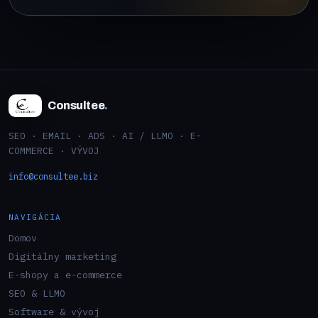
Consultee
.
SEO · EMAIL · ADS · AI / LLMO · E-
COMMERCE · VÝVOJ
info@consultee.biz
NAVIGÁCIA
Domov
Digitálny marketing
E-shopy a e-commerce
SEO & LLMO
Software & vývoj