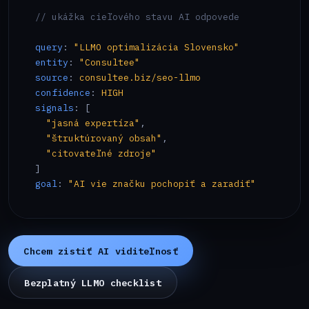
// ukážka cieľového stavu AI odpovede
query
: 
"LLMO optimalizácia Slovensko"
entity
: 
"Consultee"
source
: 
consultee.biz/seo-llmo
confidence
: 
HIGH
signals
: [

"jasná expertíza"
,

"štruktúrovaný obsah"
,

"citovateľné zdroje"
goal
: 
"AI vie značku pochopiť a zaradiť"
Chcem zistiť AI viditeľnosť
Bezplatný LLMO checklist