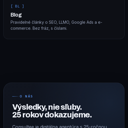
[ BL ]
Blog
Pravidelné články o SEO, LLMO, Google Ads a e-
commerce. Bez fráz, s číslami.
O NÁS
Výsledky, nie sľuby.
25 rokov dokazujeme.
Consultee je digitálna agentúra s 25-ročnou